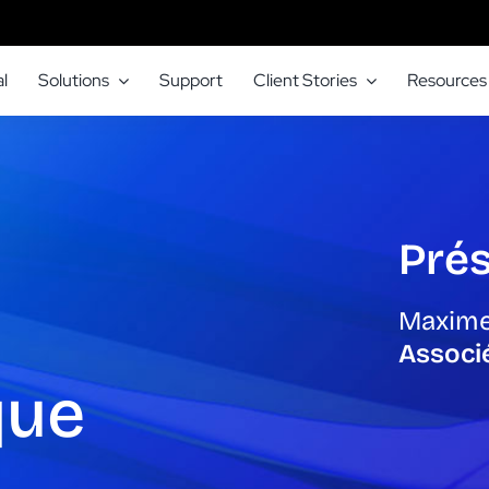
l
Solutions
Support
Client Stories
Resources
Prés
Maxime
Associ
que