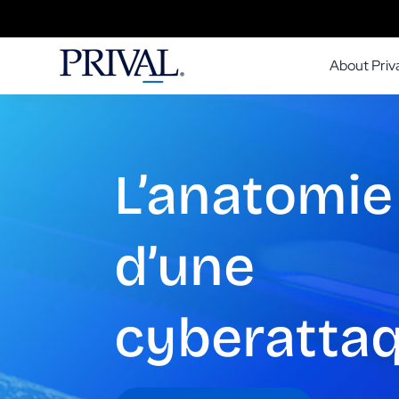
Skip
to
About Priva
content
L’anatomie
d’une
cyberatta