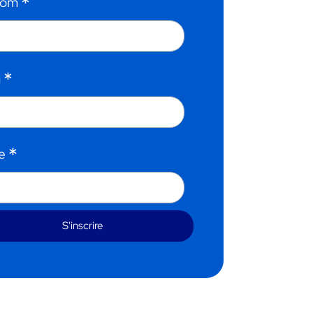
*
nom
*
m
*
te