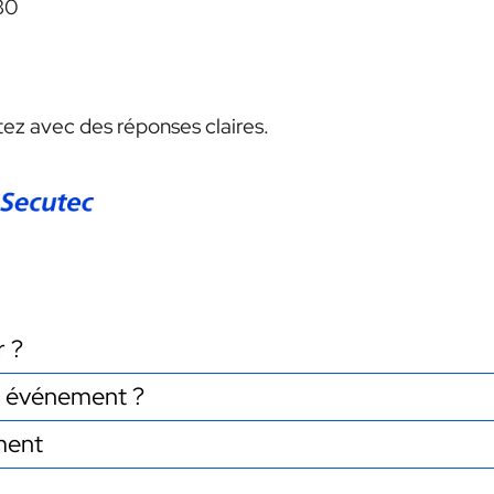
30
ez avec des réponses claires.
r ?
et événement ?
ment