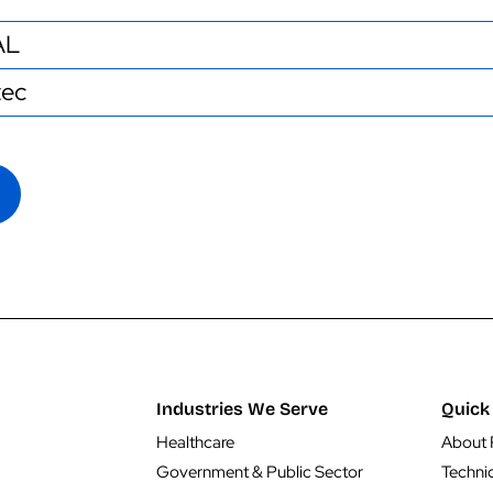
AL
tec
Industries We Serve
Quick 
Healthcare
About 
Government & Public Sector
Techni