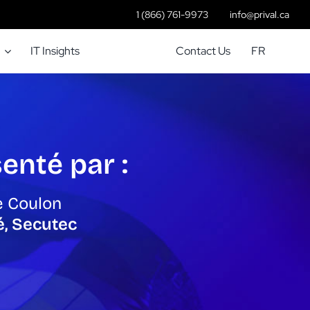
1 (866) 761-9973
info@prival.ca
IT Insights
Contact Us
FR
enté par :
 Coulon
é, Secutec