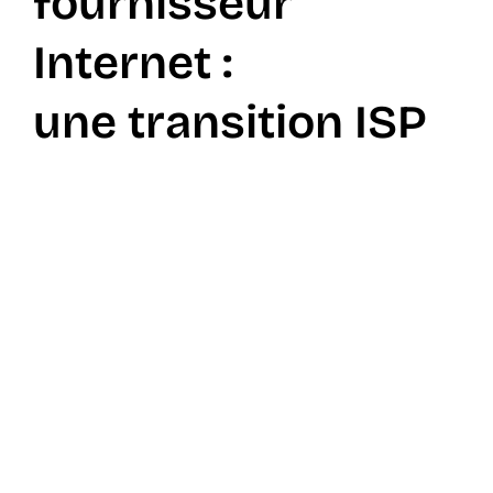
fournisseur
EN
Internet :
une transition ISP