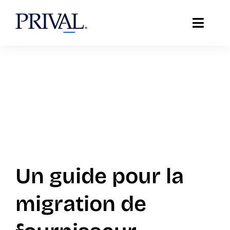
Skip
to
Toggle
content
Naviga
À propos de Prival
Solutions
Soutien
Témoignages
Un guide pour la
Ressources
migration de
Insights TI