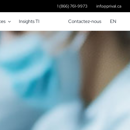
1 (866) 761-9973
info@prival.ca
ces
Insights TI
Contactez-nous
EN