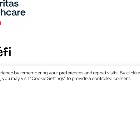
fi
rience by remembering your preferences and repeat visits. By clickin
 you may visit "Cookie Settings" to provide a controlled consent.
ation de santé souhaitait renforcer la sécurité physiq
e ses équipes de soins en installant cinq boutons d'ale
ts spécifiques.
olution