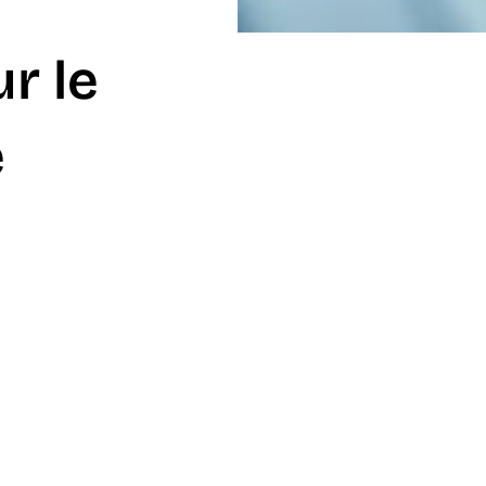
r le
é