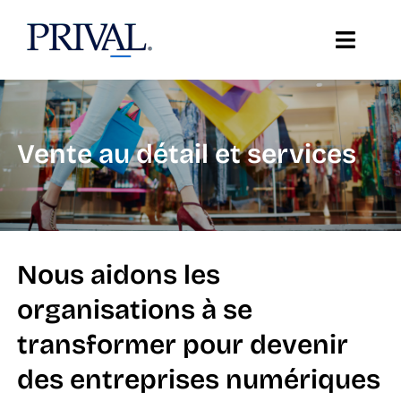
Skip
to
Toggle
content
Naviga
À propos de Prival
Vente au détail et services
Solutions
Soutien
Témoignages
Nous aidons les
organisations à se
Ressources
transformer pour devenir
Insights TI
des entreprises numériques