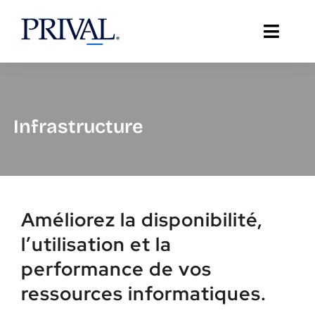
Skip
to
Toggle
content
Naviga
À propos de Prival
Solutions
Infrastructure
Soutien
Témoignages
Améliorez la disponibilité,
Ressources
l’utilisation et la
performance de vos
Insights TI
ressources informatiques.