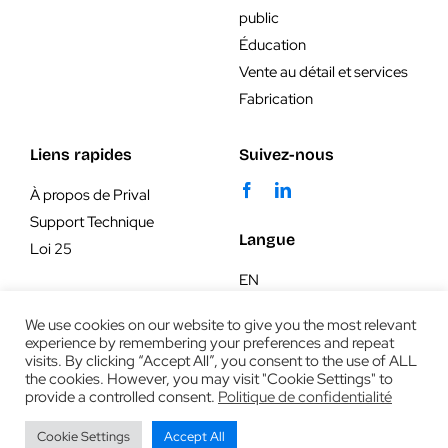
public
Éducation
Vente au détail et services
Fabrication
Liens rapides
Suivez-nous
À propos de Prival
Support Technique
Langue
Loi 25
EN
We use cookies on our website to give you the most relevant
experience by remembering your preferences and repeat
visits. By clicking “Accept All”, you consent to the use of ALL
the cookies. However, you may visit "Cookie Settings" to
provide a controlled consent.
Politique de confidentialité
© 2019 - 2026 | PRIVAL | End-to-end IT solutions - All
Cookie Settings
Accept All
rights reserved